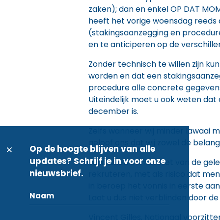
zaken); dan en enkel OP DAT MOME
heeft het vorige woensdag reeds a
(stakingsaanzegging en procedure)
en te anticiperen op de verschill
Zonder technisch te willen zijn k
worden en dat een stakingsaanze
procedure alle concrete gegevens
Uiteindelijk moet u ook weten dat
december is.
Zelfs wanneer wij minder lawaai m
geloof ons dat wij zowel de belan
Op de hoogte blijven van alle
updates? Schrijf je in voor onze
Wij maken echter niet van de gel
nieuwsbrief.
rekruteren, met als risico dat men
in beroep het vonnis in eerste aan
Laat u dus niet verblinden door d
Vincent Gilles, Nationaal voorzitte