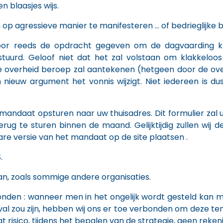
 blaasjes wijs.
 op agressieve manier te manifesteren … of bedrieglijke b
or reeds de opdracht gegeven om de dagvaarding kl
tuurd. Geloof niet dat het zal volstaan om klakkelo
de overheid beroep zal aantekenen (hetgeen door de ov
nieuw argument het vonnis wijzigt. Niet iedereen is du
 mandaat opsturen naar uw thuisadres. Dit formulier zal 
rug te sturen binnen de maand. Gelijktijdig zullen wij 
re versie van het mandaat op de site plaatsen .
.
aan, zoals sommige andere organisaties.
rbonden : wanneer men in het ongelijk wordt gesteld kan
val zou zijn, hebben wij ons er toe verbonden om deze te
 risico, tijdens het bepalen van de strategie, geen reken