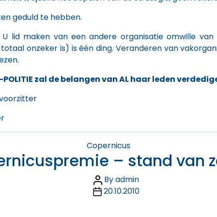
ken geduld te hebben.
n ! U lid maken van een andere organisatie omwille va
otaal onzeker is) is één ding. Veranderen van vakorgan
ezen.
-POLITIE zal de belangen van AL haar leden verdedige
voorzitter
er
Categories
Copernicus
rnicuspremie – stand van 
Post
By
admin
Post
author
20.10.2010
date