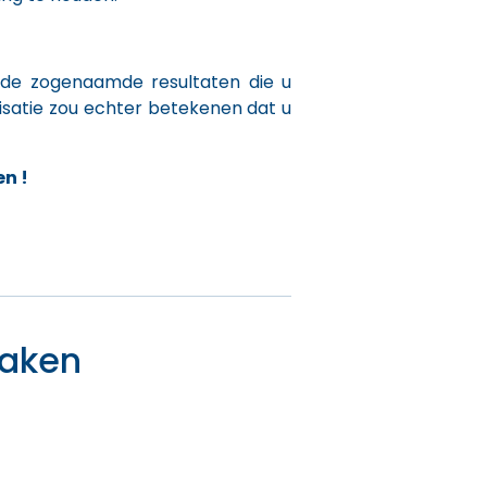
n de zogenaamde resultaten die u
isatie zou echter betekenen dat u
n !
zaken