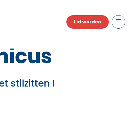
Lid worden
nicus
 stilzitten !