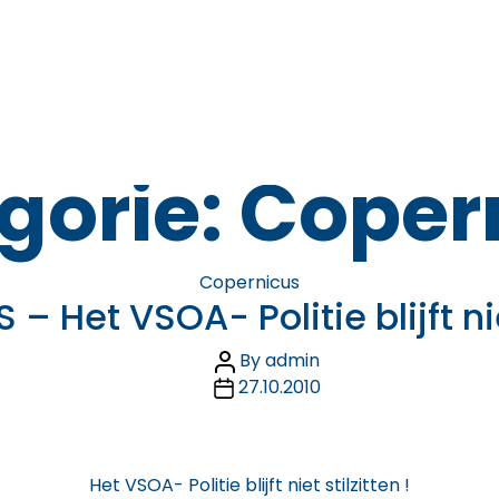
gorie:
Coper
Categories
Copernicus
 Het VSOA- Politie blijft niet
Post
By
admin
Post
author
27.10.2010
date
Het VSOA- Politie blijft niet stilzitten !