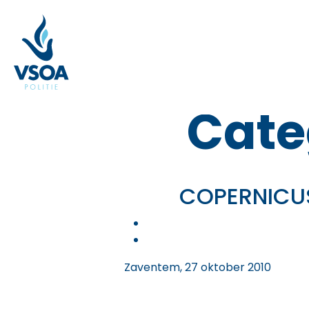
Skip
to
the
content
Cate
COPERNICUS –
Zaventem, 27 oktober 2010