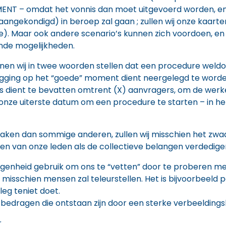
NT – omdat het vonnis dan moet uitgevoerd worden, en de
angekondigd) in beroep zal gaan ; zullen wij onze kaarte
. Maar ook andere scenario’s kunnen zich voordoen, en d
ende mogelijkheden.
unnen wij in twee woorden stellen dat een procedure weld
gging op het “goede” moment dient neergelegd te worde
 dient te bevatten omtrent (X) aanvragers, om de werke
 onze uiterste datum om een procedure te starten – in he
aken dan sommige anderen, zullen wij misschien het zwaar
gen van onze leden als de collectieve belangen verdedige
egenheid gebruik om ons te “vetten” door te proberen m
 misschien mensen zal teleurstellen. Het is bijvoorbeeld
leg teniet doet.
e bedragen die ontstaan zijn door een sterke verbeeldin
r