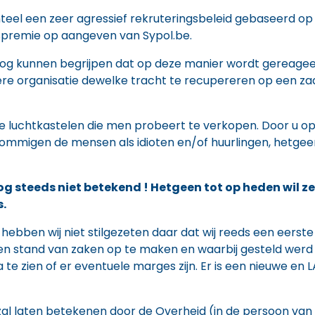
el een zeer agressief rekruteringsbeleid gebaseerd op
spremie op aangeven van Sypol.be.
og kunnen begrijpen dat op deze manier wordt gereageerd
e organisatie dewelke tracht te recupereren op een zaak
de luchtkastelen die men probeert te verkopen. Door u opzet
ommigen de mensen als idioten en/of huurlingen, hetgee
g steeds niet betekend ! Hetgeen tot op heden wil z
s.
 hebben wij niet stilgezeten daar dat wij reeds een eers
n stand van zaken op te maken en waarbij gesteld werd d
te zien of er eventuele marges zijn. Er is een nieuwe e
zal laten betekenen door de Overheid (in de persoon van