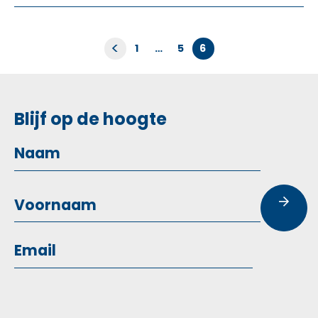
Berichten
<
1
…
5
6
paginering
Blijf op de hoogte