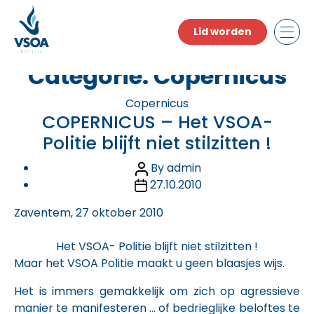
Skip
to
Lid worden
the
content
Categorie:
Copernicus
Categories
Copernicus
COPERNICUS – Het VSOA-
Politie blijft niet stilzitten !
Post
By
admin
Post
author
27.10.2010
date
Zaventem, 27 oktober 2010
Het VSOA- Politie blijft niet stilzitten !
Maar het VSOA Politie maakt u geen blaasjes wijs.
Het is immers gemakkelijk om zich op agressieve
manier te manifesteren … of bedrieglijke beloftes te