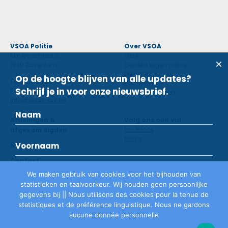
VSOA Politie
Over VSOA
Minervastraat 8,
Visie
1930 Zaventem
Geweld tegen politie
Diensten
Op de hoogte blijven van alle updates?
Tel: 02 660 59 11
Voordelen
Schrijf je in voor onze nieuwsbrief.
Fax: 02 660 50 97
Contactpersoon
info@vsoa-pol.be
Afdelingen &
Volg ons ook via
facebook
afgevaardigden
twitter
Nieuws
Contact
We maken gebruik van cookies voor het bijhouden van
statistieken en taalvoorkeur. Wij houden geen persoonlijke
Lid worden
gegevens bij || Nous utilisons des cookies pour la tenue de
statistiques et de préférence linguistique. Nous ne gardons
aucune donnée personnelle
Privacyverklaring
©
VSOA
2026