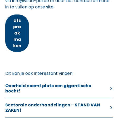
via
info@vsoa-pol.be
of door het contactformulier
in te vullen op onze site.
afs
pra
ak
ma
ken
Dit kan je ook interessant vinden
Overheid neemt plots een gigantische
bocht!
Sectorale onderhandelingen – STAND VAN
ZAKEN!