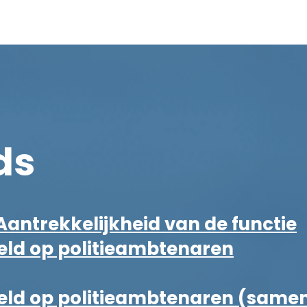
ds
Aantrekkelijkheid van de functie
eld op politieambtenaren
eld op politieambtenaren (same