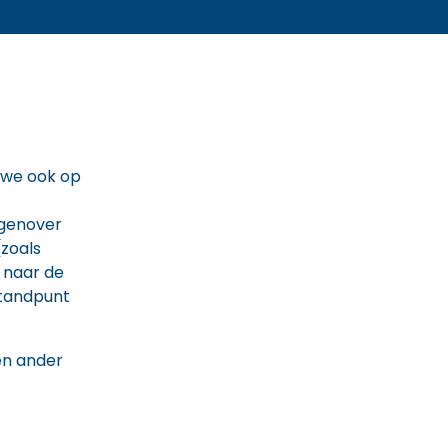
t we ook op
egenover
(zoals
 naar de
standpunt
en ander