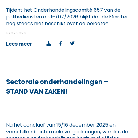
Tijdens het Onderhandelingscomité 657 van de
politiediensten op 16/07/2026 blijkt dat de Minister
nog steeds niet beschikt over de beloofde
enveloppe van 60 miljoen euro. Een bedrag
16.07.2026
waarvan ze al meermaals lieten uitschijnen dat ze
beschikbaar was. De vier vakbonden van het
Lees meer
gemeenschappelijk front eisen, als onderdeel van
de lopende sectorale onderhandelingen, dat de
Minister […]
Sectorale onderhandelingen –
STAND VAN ZAKEN!
Na het conclaaf van 15/16 december 2025 en
verschillende informele vergaderingen, werden de