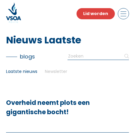
Skip
to
Lid worden
the
content
Nieuws Laatste
Search
blogs
for:
Laatste nieuws
Newsletter
Overheid neemt plots een
gigantische bocht!