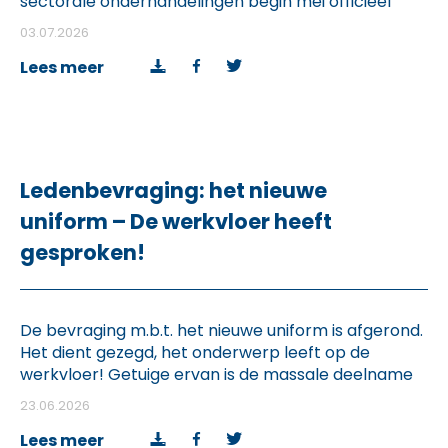
sectorale onderhandelingen begin mei officieel
opgestart. Deze sectorale onderhandelingen
03.07.2026
bestaan uit twee luiken: kwantitatief (geldelijk) en
kwalitatief (statuut). Voor wat het kwantitatieve
Lees meer
betreft heeft de overheid verschillende (12)
scenario’s op tafel gelegd. Deze scenario’s kunnen
samengevat worden in drie grote blokken: 1. […]
Ledenbevraging: het nieuwe
uniform – De werkvloer heeft
gesproken!
De bevraging m.b.t. het nieuwe uniform is afgerond.
Het dient gezegd, het onderwerp leeft op de
werkvloer! Getuige ervan is de massale deelname
aan deze enquête. 6957 collega’s hebben hun
23.06.2026
duidelijk stem laten horen (78.27% LokPol –
21.73%Fedpol). In deze bevraging werd uw
Lees meer