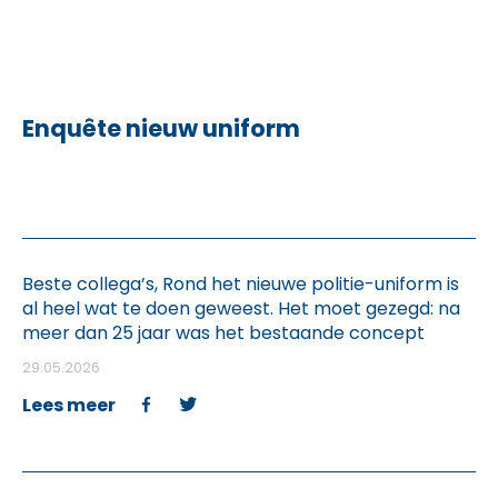
mening/voorkeur gevraagd over de twee
concepten (Voorstel A: Reeds onderhandelde
concept. Voorstel […]
Enquête nieuw uniform
Beste collega’s, Rond het nieuwe politie-uniform is
al heel wat te doen geweest. Het moet gezegd: na
meer dan 25 jaar was het bestaande concept
verouderd en was — en is — het huidige uniform aan
29.05.2026
een update toe. Op 31 mei 2024 stelde toenmalig
Lees meer
minister van Binnenlandse Zaken Verlinden het
nieuwe uniform voor, nadat […]