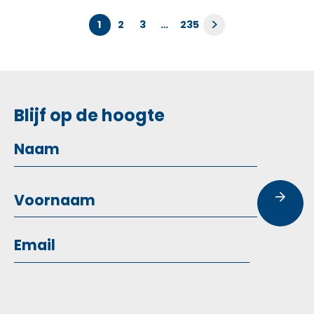
Berichten
>
1
2
3
…
235
paginering
Blijf op de hoogte