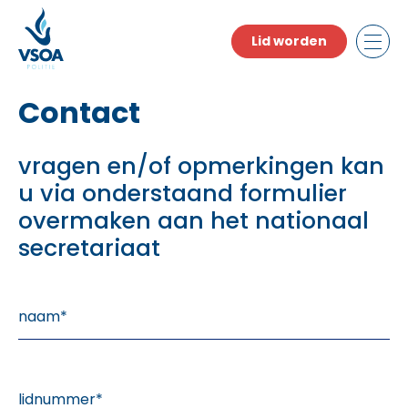
Skip
to
Lid worden
the
content
Contact
vragen en/of opmerkingen kan
u via onderstaand formulier
overmaken aan het nationaal
secretariaat