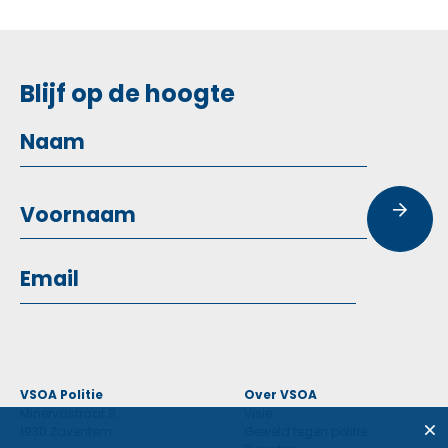
Blijf op de hoogte
VSOA Politie
Over VSOA
Minervastraat 8,
Visie
1930 Zaventem
Geweld tegen politie