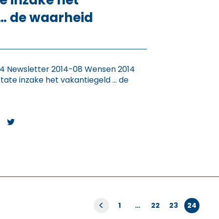
e inzake het
… de waarheid
014 Newsletter 2014-08 Wensen 2014
tate inzake het vakantiegeld … de
Berichte
<
1
…
22
23
24