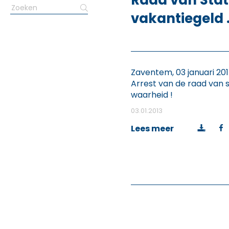
Raad van Stat
Search
vakantiegeld 
for:
!”
Zaventem, 03 januari 2
Arrest van de raad van s
waarheid !
03.01.2013
Lees meer