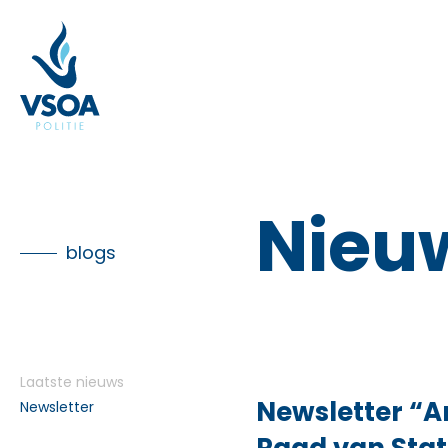
Skip
to
the
content
Nieu
blogs
Laatste nieuws
Newsletter “A
Newsletter