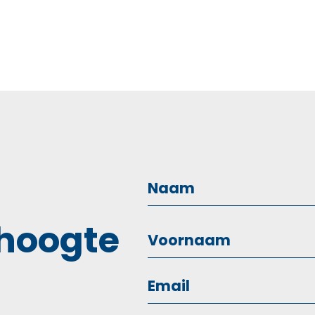
pagineri
 hoogte