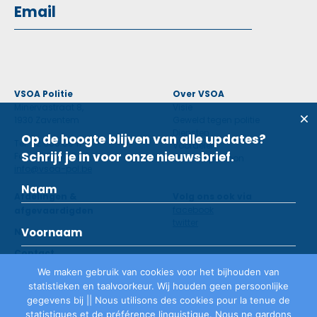
VSOA Politie
Over VSOA
Minervastraat 8,
Visie
1930 Zaventem
Geweld tegen politie
Diensten
Op de hoogte blijven van alle updates?
Tel: 02 660 59 11
Voordelen
Schrijf je in voor onze nieuwsbrief.
Fax: 02 660 50 97
Contactpersoon
info@vsoa-pol.be
Afdelingen &
Volg ons ook via
facebook
afgevaardigden
twitter
Nieuws
Contact
We maken gebruik van cookies voor het bijhouden van
statistieken en taalvoorkeur. Wij houden geen persoonlijke
Lid worden
gegevens bij || Nous utilisons des cookies pour la tenue de
statistiques et de préférence linguistique. Nous ne gardons