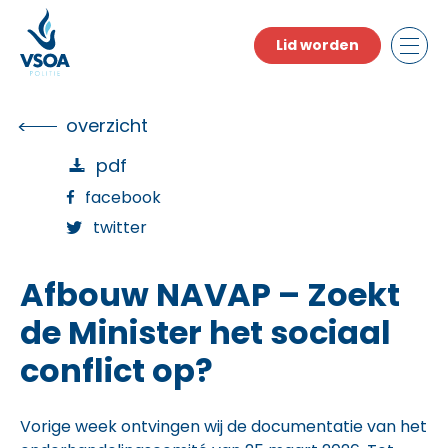
Skip
to
Lid worden
the
content
overzicht
pdf
facebook
twitter
Afbouw NAVAP – Zoekt
de Minister het sociaal
conflict op?
Vorige week ontvingen wij de documentatie van het