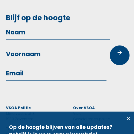
Blijf op de hoogte
VSOA Politie
Over VSOA
Minervastraat 8,
Visie
1930 Zaventem
Geweld tegen politie
Diensten
Op de hoogte blijven van alle updates?
Tel: 02 660 59 11
Voordelen