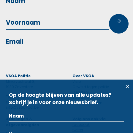
VSOA Politie
Over VSOA
Minervastraat 8,
Visie
1930 Zaventem
Geweld tegen politie
Diensten
Op de hoogte blijven van alle updates?
Tel: 02 660 59 11
Voordelen
Schrijf je in voor onze nieuwsbrief.
Fax: 02 660 50 97
Contactpersoon
info@vsoa-pol.be
Afdelingen &
Volg ons ook via
facebook
afgevaardigden
twitter