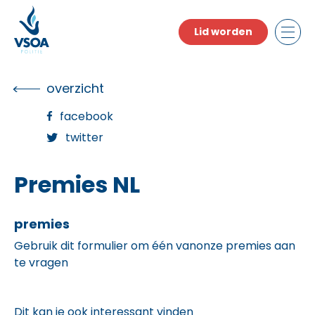
Skip
to
Lid worden
the
content
overzicht
facebook
twitter
Premies NL
premies
Gebruik dit formulier om één vanonze premies aan
te vragen
Dit kan je ook interessant vinden