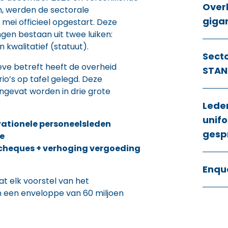
Over
, werden de sectorale
giga
mei officieel opgestart. Deze
gen bestaan uit twee luiken:
n kwalitatief (statuut).
Sect
eve betreft heeft de overheid
STAN
rio’s op tafel gelegd. Deze
gevat worden in drie grote
Lede
unifo
rationele personeelsleden
gesp
ge
dcheques + verhoging vergoeding
Enqu
at elk voorstel van het
en een enveloppe van 60 miljoen