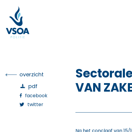
Skip
to
the
content
Sectoral
overzicht
VAN ZAK
pdf
facebook
twitter
Na het conclaaf van 15/