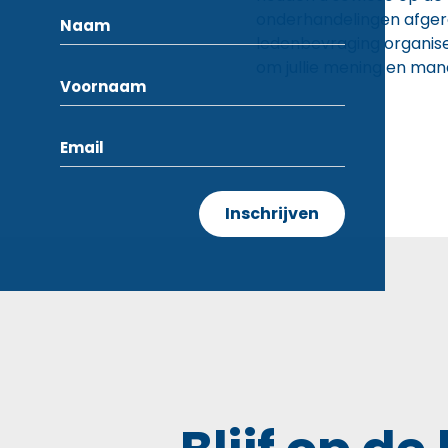
onderhandelingen afgero
ledenbevraging organiser
om jullie mening en man