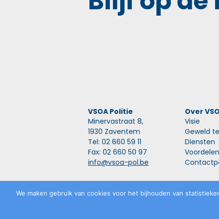
Blijf op de
VSOA Politie
Over VS
Minervastraat 8,
Visie
1930 Zaventem
Geweld te
Tel: 02 660 59 11
Diensten
Fax: 02 660 50 97
Voordele
info@vsoa-pol.be
Contactp
Privacyverklaring
©
VSOA
2026
We maken gebruik van cookies voor het bijhouden van statistieken