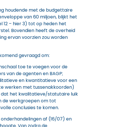
ing houdende met de budgettaire
nveloppe van 60 miljoen, blijkt het
l 12 – hier 3) tot op heden het
stel. Bovendien heeft de overheid
ring ervan voorzien zou worden
ijkomend gevraagd om:
oonschaal toe te voegen voor de
ers van de agenten en BAGP;
itatieve en kwantitatieve voor een
. te werken met tussenakkoorden)
 dat het kwalitatieve/statutaire luik
 in de werkgroepen om tot
svolle conclusies te komen.
onderhandelingen af (16/07) en
 hoogte. Van zodra de