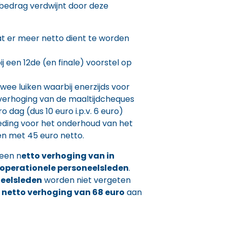
bedrag verdwijnt door deze
t er meer netto dient te worden
j een 12de (en finale) voorstel op
twee luiken waarbij enerzijds voor
 verhoging van de maaltijdcheques
 dag (dus 10 euro i.p.v. 6 euro)
eding voor het onderhoud van het
n met 45 euro netto.
 een n
etto verhoging van in
operationele personeelsleden
.
eelsleden
worden niet vergeten
n
netto verhoging van 68 euro
aan