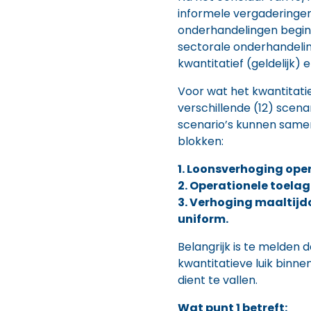
informele vergaderingen
onderhandelingen begin 
sectorale onderhandelin
kwantitatief (geldelijk) e
Voor wat het kwantitati
verschillende (12) scena
scenario’s kunnen samen
blokken:
1. Loonsverhoging ope
2. Operationele toela
3. Verhoging maaltij
uniform.
Belangrijk is te melden d
kwantitatieve luik binn
dient te vallen.
Wat punt 1 betreft: