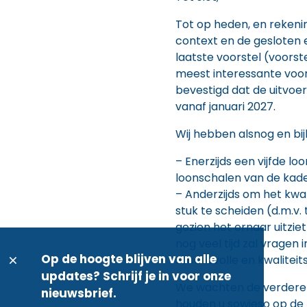
Tot op heden, en reken
context en de gesloten e
laatste voorstel (voorste
meest interessante voor
bevestigd dat de uitvoe
vanaf januari 2027.
Wij hebben alsnog en b
– Enerzijds een vijfde l
loonschalen van de kad
– Anderzijds om het kwal
stuk te scheiden (d.m.v
gezien het ernaar uitziet
nog veel tijd zal vragen
Op de hoogte blijven van alle
succesvolle en kwaliteit
updates? Schrijf je in voor onze
We wachten de verdere 
nieuwsbrief.
houden u sowieso op de