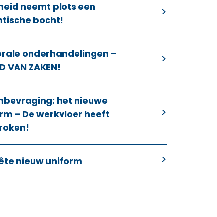
heid neemt plots een
ntische bocht!
orale onderhandelingen –
D VAN ZAKEN!
nbevraging: het nieuwe
rm – De werkvloer heeft
roken!
ête nieuw uniform