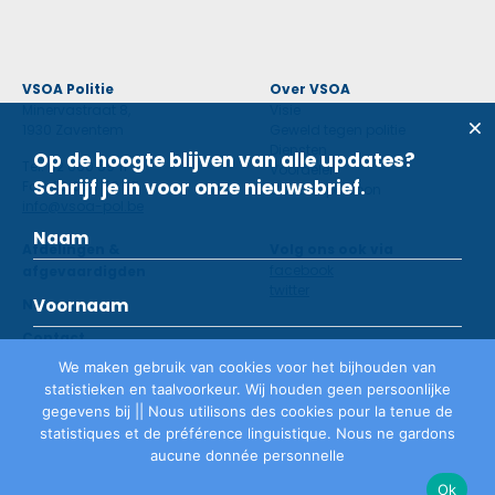
VSOA Politie
Over VSOA
Minervastraat 8,
Visie
1930 Zaventem
Geweld tegen politie
Diensten
Op de hoogte blijven van alle updates?
Tel: 02 660 59 11
Voordelen
Schrijf je in voor onze nieuwsbrief.
Fax: 02 660 50 97
Contactpersoon
info@vsoa-pol.be
Afdelingen &
Volg ons ook via
facebook
afgevaardigden
twitter
Nieuws
Contact
We maken gebruik van cookies voor het bijhouden van
statistieken en taalvoorkeur. Wij houden geen persoonlijke
Lid worden
gegevens bij || Nous utilisons des cookies pour la tenue de
statistiques et de préférence linguistique. Nous ne gardons
aucune donnée personnelle
Privacyverklaring
©
VSOA
2026
Ok