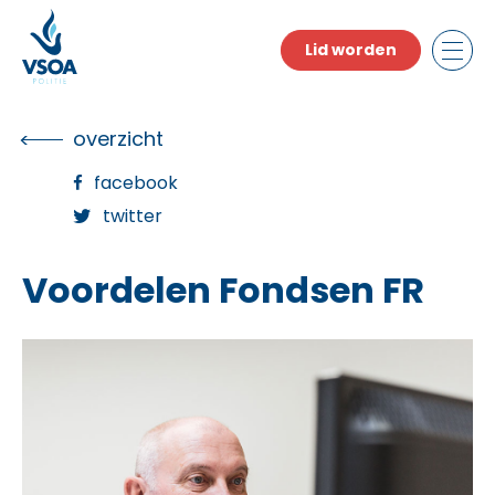
Skip
to
Lid worden
the
content
overzicht
facebook
twitter
Voordelen Fondsen FR