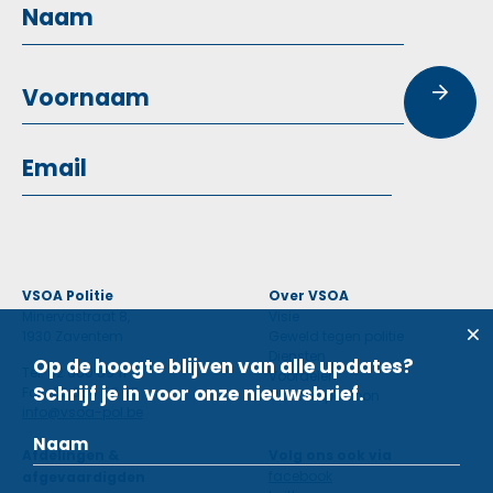
VSOA Politie
Over VSOA
Minervastraat 8,
Visie
1930 Zaventem
Geweld tegen politie
Diensten
Op de hoogte blijven van alle updates?
Tel: 02 660 59 11
Voordelen
Schrijf je in voor onze nieuwsbrief.
Fax: 02 660 50 97
Contactpersoon
info@vsoa-pol.be
Afdelingen &
Volg ons ook via
facebook
afgevaardigden