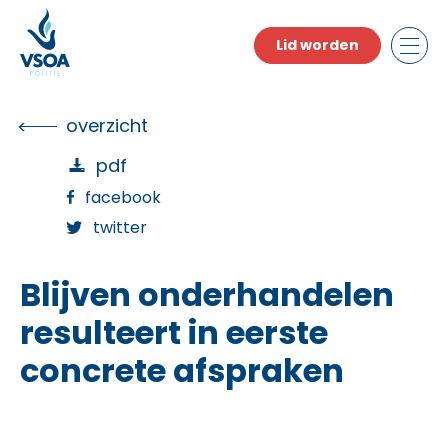
Skip
to
Lid worden
the
content
overzicht
pdf
facebook
twitter
Blijven onderhandelen
resulteert in eerste
concrete afspraken