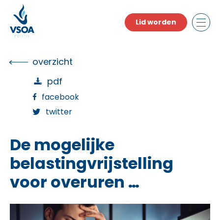
Skip
to
Lid worden
the
content
overzicht
pdf
facebook
twitter
De mogelijke
belastingvrijstelling
voor overuren …