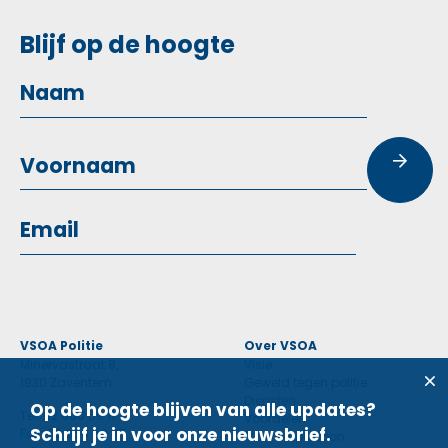
Blijf op de hoogte
VSOA Politie
Over VSOA
Minervastraat 8,
Visie
1930 Zaventem
Geweld tegen politie
Diensten
Op de hoogte blijven van alle updates?
Tel: 02 660 59 11
Voordelen
Schrijf je in voor onze nieuwsbrief.
Fax: 02 660 50 97
Contactpersoon