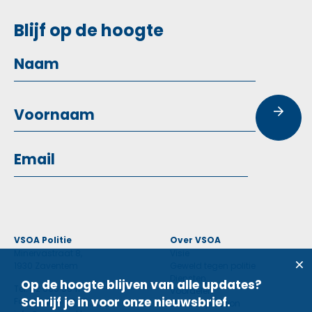
Blijf op de hoogte
VSOA Politie
Over VSOA
Minervastraat 8,
Visie
1930 Zaventem
Geweld tegen politie
Diensten
Op de hoogte blijven van alle updates?
Tel: 02 660 59 11
Voordelen
Schrijf je in voor onze nieuwsbrief.
Fax: 02 660 50 97
Contactpersoon