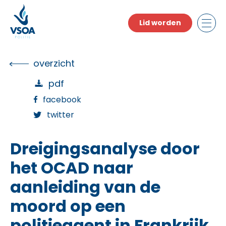
Skip
to
Lid worden
the
content
overzicht
pdf
facebook
twitter
Dreigingsanalyse door
het OCAD naar
aanleiding van de
moord op een
politieagent in Frankrijk