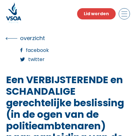
Skip
to
Lid worden
the
content
overzicht
facebook
twitter
Een VERBIJSTERENDE en
SCHANDALIGE
gerechtelijke beslissing
(in de ogen van de
politieambtenaren)