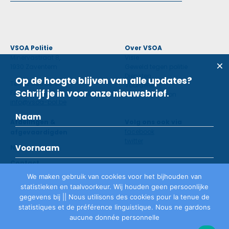
VSOA Politie
Over VSOA
Minervastraat 8,
Visie
1930 Zaventem
Geweld tegen politie
Diensten
Op de hoogte blijven van alle updates?
Tel: 02 660 59 11
Voordelen
Schrijf je in voor onze nieuwsbrief.
Fax: 02 660 50 97
Contactpersoon
info@vsoa-pol.be
Afdelingen &
Volg ons ook via
facebook
afgevaardigden
twitter
Nieuws
Contact
We maken gebruik van cookies voor het bijhouden van
statistieken en taalvoorkeur. Wij houden geen persoonlijke
Lid worden
gegevens bij || Nous utilisons des cookies pour la tenue de
statistiques et de préférence linguistique. Nous ne gardons
aucune donnée personnelle
Privacyverklaring
©
VSOA
2026