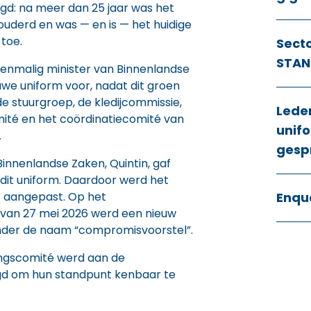
gd: na meer dan 25 jaar was het
uderd en was — en is — het huidige
toe.
Sect
STAN
oenmalig minister van Binnenlandse
uwe uniform voor, nadat dit groen
e stuurgroep, de kledijcommissie,
Lede
ité en het coördinatiecomité van
unifo
.
gesp
innenlandse Zaken, Quintin, gaf
 dit uniform. Daardoor werd het
t aangepast. Op het
Enqu
van 27 mei 2026 werd een nieuw
nder de naam “compromisvoorstel”.
ingscomité werd aan de
gd om hun standpunt kenbaar te