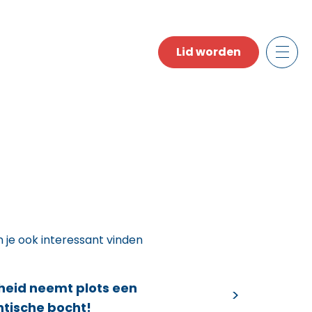
Lid worden
n je ook interessant vinden
heid neemt plots een
ntische bocht!