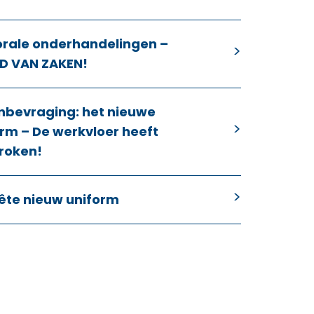
orale onderhandelingen –
D VAN ZAKEN!
nbevraging: het nieuwe
rm – De werkvloer heeft
roken!
ête nieuw uniform