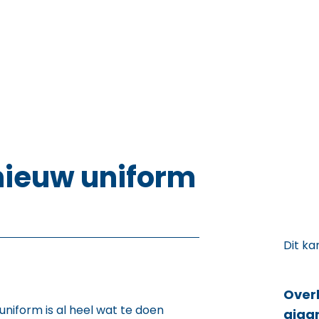
nieuw uniform
Dit ka
Over
uniform is al heel wat te doen
giga