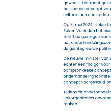
geweest. Het moet geze
bestaande concept vero
uniform aan een update 
Op 31 mei 2024 stelde t
Zaken Verlinden het nie
licht had gekregen van d
het onderhandelingscom
de geïntegreerde politie
De nieuwe minister van B
echter een “no go” voor
oorspronkelijke concep
onderhandelingscomité 
concept voorgesteld, o
Tijdens dit onderhandel
vakorganisaties gevraa
maken.