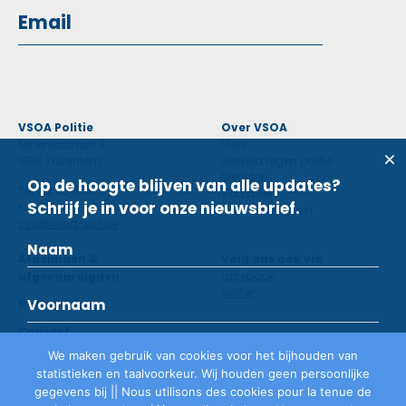
VSOA Politie
Over VSOA
Minervastraat 8,
Visie
1930 Zaventem
Geweld tegen politie
Diensten
Op de hoogte blijven van alle updates?
Tel: 02 660 59 11
Voordelen
Schrijf je in voor onze nieuwsbrief.
Fax: 02 660 50 97
Contactpersoon
info@vsoa-pol.be
Afdelingen &
Volg ons ook via
facebook
afgevaardigden
twitter
Nieuws
Contact
We maken gebruik van cookies voor het bijhouden van
statistieken en taalvoorkeur. Wij houden geen persoonlijke
Lid worden
gegevens bij || Nous utilisons des cookies pour la tenue de