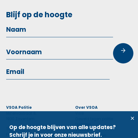
Blijf op de hoogte
VSOA Politie
Over VSOA
Minervastraat 8,
Visie
1930 Zaventem
Geweld tegen politie
Diensten
Op de hoogte blijven van alle updates?
Tel: 02 660 59 11
Voordelen
Schrijf je in voor onze nieuwsbrief.
Fax: 02 660 50 97
Contactpersoon