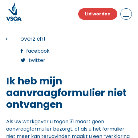
Skip
to
Lid worden
the
content
overzicht
facebook
twitter
Ik heb mijn
aanvraagformulier niet
ontvangen
Als uw werkgever u tegen 31 maart geen
aanvraagformulier bezorgt, of als u het formulier
niet meer kan terugvinden maakt u een “verklaring