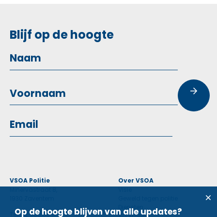
Blijf op de hoogte
VSOA Politie
Over VSOA
Minervastraat 8,
Visie
1930 Zaventem
Geweld tegen politie
Diensten
Op de hoogte blijven van alle updates?
Tel: 02 660 59 11
Voordelen