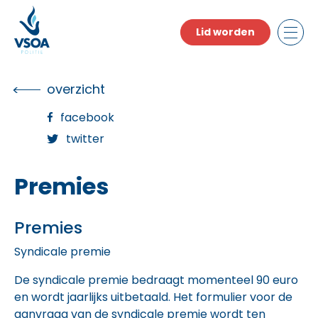
Skip
to
Lid worden
the
content
overzicht
facebook
twitter
Premies
Premies
Syndicale premie
De syndicale premie bedraagt momenteel 90 euro
en wordt jaarlijks uitbetaald. Het formulier voor de
aanvraag van de syndicale premie wordt ten