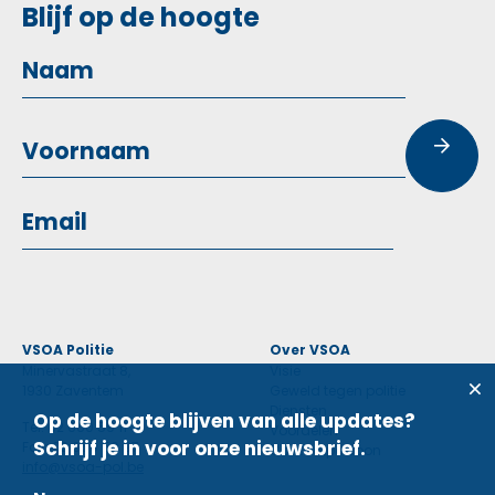
Blijf op de hoogte
VSOA Politie
Over VSOA
Minervastraat 8,
Visie
1930 Zaventem
Geweld tegen politie
Diensten
Op de hoogte blijven van alle updates?
Tel: 02 660 59 11
Voordelen
Schrijf je in voor onze nieuwsbrief.
Fax: 02 660 50 97
Contactpersoon
info@vsoa-pol.be