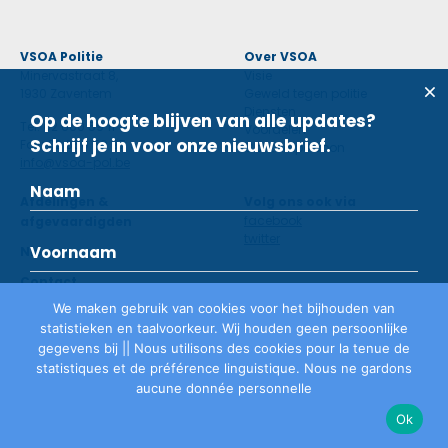
VSOA Politie
Over VSOA
Minervastraat 8,
Visie
1930 Zaventem
Geweld tegen politie
Diensten
Op de hoogte blijven van alle updates?
Tel: 02 660 59 11
Voordelen
Schrijf je in voor onze nieuwsbrief.
Fax: 02 660 50 97
Contactpersoon
info@vsoa-pol.be
Afdelingen &
Volg ons ook via
facebook
afgevaardigden
twitter
Nieuws
Contact
We maken gebruik van cookies voor het bijhouden van
statistieken en taalvoorkeur. Wij houden geen persoonlijke
Lid worden
gegevens bij || Nous utilisons des cookies pour la tenue de
statistiques et de préférence linguistique. Nous ne gardons
aucune donnée personnelle
Privacyverklaring
©
VSOA
2026
Ok