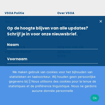
VSOA Politie
Over VSOA
Minervastraat 8,
Visie
1930 Zaventem
Geweld tegen politie
Diensten
Op de hoogte blijven van alle updates?
Tel: 02 660 59 11
Voordelen
Schrijf je in voor onze nieuwsbrief.
Fax: 02 660 50 97
Contactpersoon
info@vsoa-pol.be
Afdelingen &
Volg ons ook via
facebook
afgevaardigden
twitter
Nieuws
Contact
We maken gebruik van cookies voor het bijhouden van
statistieken en taalvoorkeur. Wij houden geen persoonlijke
Lid worden
gegevens bij || Nous utilisons des cookies pour la tenue de
statistiques et de préférence linguistique. Nous ne gardons
aucune donnée personnelle
Privacyverklaring
©
VSOA
2026
Ok