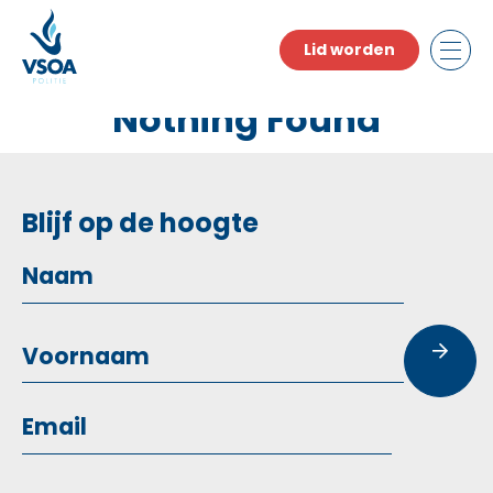
Skip
to
Lid worden
the
content
Nothing Found
Blijf op de hoogte