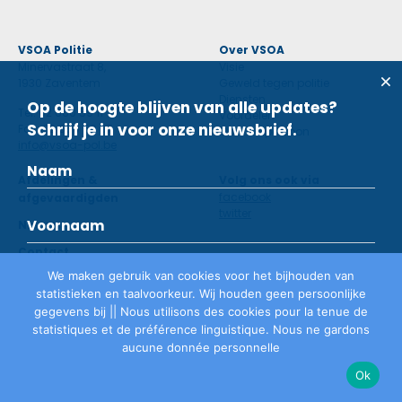
VSOA Politie
Over VSOA
Minervastraat 8,
Visie
1930 Zaventem
Geweld tegen politie
Diensten
Op de hoogte blijven van alle updates?
Tel: 02 660 59 11
Voordelen
Schrijf je in voor onze nieuwsbrief.
Fax: 02 660 50 97
Contactpersoon
info@vsoa-pol.be
Afdelingen &
Volg ons ook via
facebook
afgevaardigden
twitter
Nieuws
Contact
We maken gebruik van cookies voor het bijhouden van
statistieken en taalvoorkeur. Wij houden geen persoonlijke
Lid worden
gegevens bij || Nous utilisons des cookies pour la tenue de
statistiques et de préférence linguistique. Nous ne gardons
aucune donnée personnelle
Privacyverklaring
©
VSOA
2026
Ok