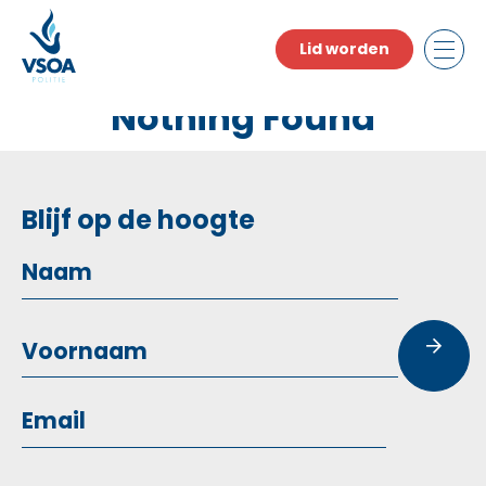
Skip
to
Lid worden
the
content
Nothing Found
Blijf op de hoogte