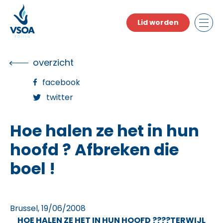
Skip
to
Lid worden
the
content
overzicht
facebook
twitter
Hoe halen ze het in hun
hoofd ? Afbreken die
boel !
Brussel, 19/06/2008
HOE HALEN ZE HET IN HUN HOOFD ????
TERWIJL