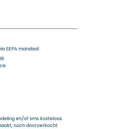
 via SEPA mandaat
09
ice
bedeling en/of sms kosteloos
maakt, noch doorverkocht