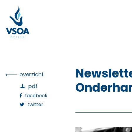
Skip
to
the
content
Newslette
overzicht
Onderhan
pdf
facebook
twitter