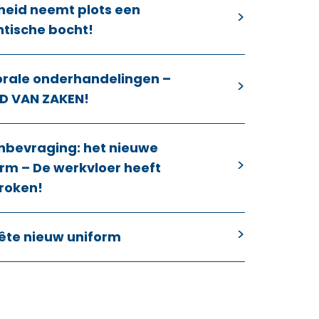
heid neemt plots een
ntische bocht!
orale onderhandelingen –
D VAN ZAKEN!
nbevraging: het nieuwe
rm – De werkvloer heeft
roken!
ête nieuw uniform