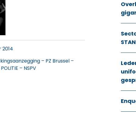
Over
giga
Sect
STAN
 2014
akingsaanzegging – PZ Brussel –
Lede
POLITIE – NSPV
unifo
gesp
Enqu