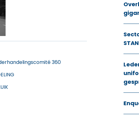
Over
giga
Sect
STAN
derhandelingscomité 360
Lede
unifo
ELING
gesp
UIK
Enqu