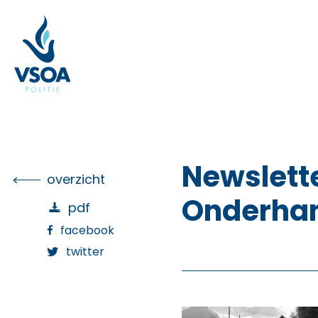
Skip
to
the
content
Newslette
overzicht
Onderhan
pdf
facebook
twitter