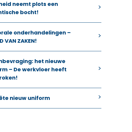
heid neemt plots een
ntische bocht!
orale onderhandelingen –
D VAN ZAKEN!
nbevraging: het nieuwe
rm – De werkvloer heeft
roken!
ête nieuw uniform