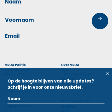
VSOA Politie
Over VSOA
Minervastraat 8,
Visie
1930 Zaventem
Geweld tegen politie
Diensten
Op de hoogte blijven van alle updates?
Tel: 02 660 59 11
Voordelen
Schrijf je in voor onze nieuwsbrief.
Fax: 02 660 50 97
Contactpersoon
info@vsoa-pol.be
Afdelingen &
Volg ons ook via
facebook
afgevaardigden
twitter