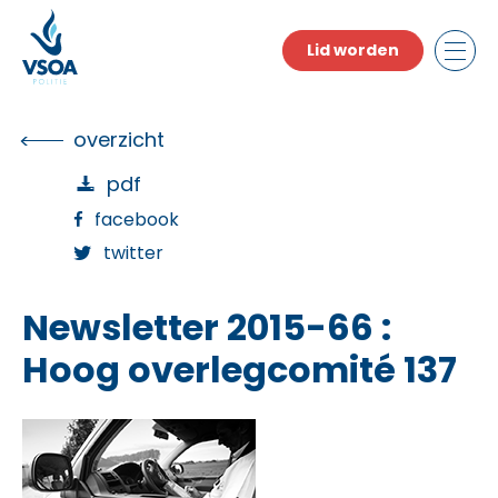
Skip
to
Lid worden
the
content
overzicht
pdf
facebook
twitter
Newsletter 2015-66 :
Hoog overlegcomité 137