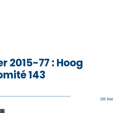
r 2015-77 : Hoog
omité 143
Dit ka