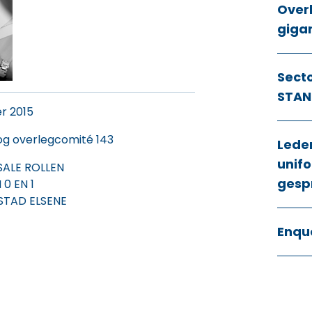
Over
giga
Sect
STAN
r 2015
og overlegcomité 143
Lede
unifo
SALE ROLLEN
gesp
0 EN 1
STAD ELSENE
Enqu