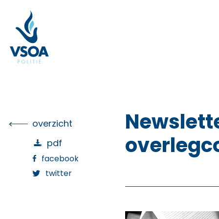
Skip
to
the
content
Newslette
overzicht
overlegc
pdf
facebook
twitter