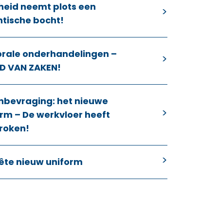
heid neemt plots een
ntische bocht!
orale onderhandelingen –
D VAN ZAKEN!
nbevraging: het nieuwe
rm – De werkvloer heeft
roken!
ête nieuw uniform