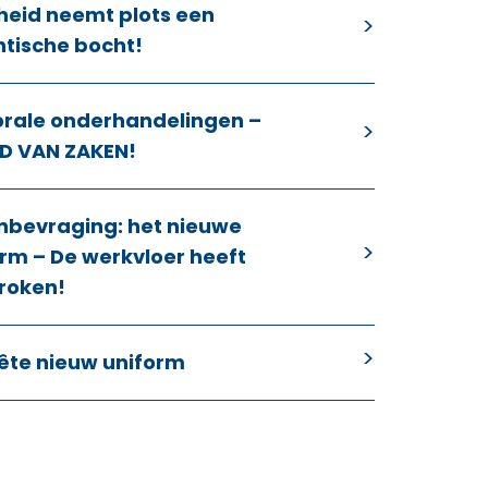
heid neemt plots een
ntische bocht!
orale onderhandelingen –
D VAN ZAKEN!
nbevraging: het nieuwe
rm – De werkvloer heeft
roken!
ête nieuw uniform