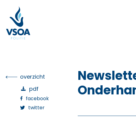
Skip
to
the
content
Newslette
overzicht
Onderhan
pdf
facebook
twitter