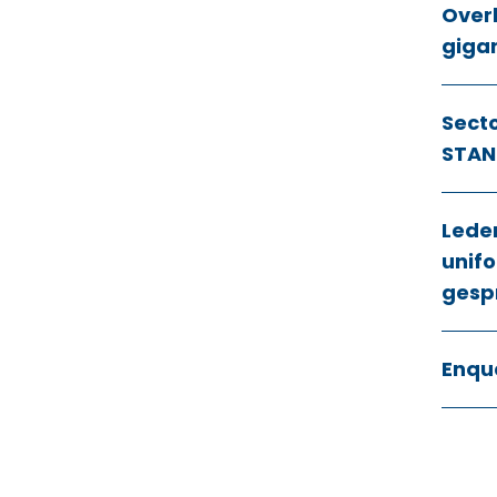
Over
giga
Sect
STAN
Lede
unifo
gesp
Enqu