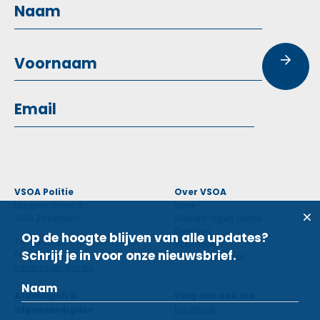
VSOA Politie
Over VSOA
Minervastraat 8,
Visie
1930 Zaventem
Geweld tegen politie
Diensten
Op de hoogte blijven van alle updates?
Tel: 02 660 59 11
Voordelen
Schrijf je in voor onze nieuwsbrief.
Fax: 02 660 50 97
Contactpersoon
info@vsoa-pol.be
Afdelingen &
Volg ons ook via
facebook
afgevaardigden