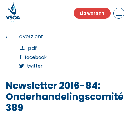
Skip
to
Lid worden
the
content
overzicht
pdf
facebook
twitter
Newsletter 2016-84:
Onderhandelingscomité
389