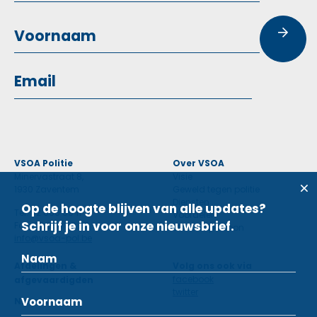
VSOA Politie
Over VSOA
Minervastraat 8,
Visie
1930 Zaventem
Geweld tegen politie
Diensten
Op de hoogte blijven van alle updates?
Tel: 02 660 59 11
Voordelen
Schrijf je in voor onze nieuwsbrief.
Fax: 02 660 50 97
Contactpersoon
info@vsoa-pol.be
Afdelingen &
Volg ons ook via
facebook
afgevaardigden
twitter
Nieuws