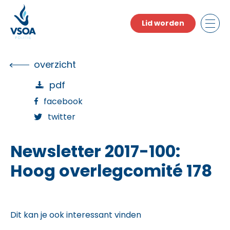
Skip
to
Lid worden
the
content
overzicht
pdf
facebook
twitter
Newsletter 2017-100:
Hoog overlegcomité 178
Dit kan je ook interessant vinden