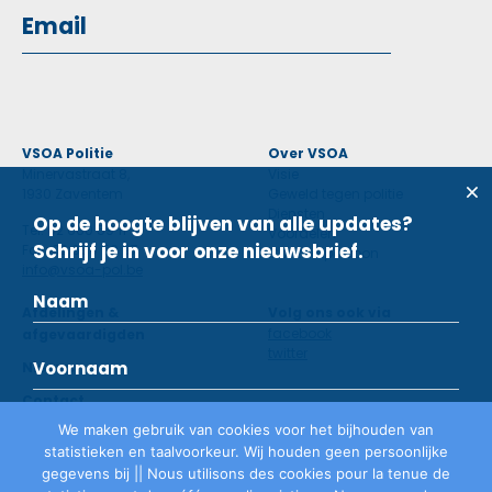
VSOA Politie
Over VSOA
Minervastraat 8,
Visie
1930 Zaventem
Geweld tegen politie
Diensten
Op de hoogte blijven van alle updates?
Tel: 02 660 59 11
Voordelen
Schrijf je in voor onze nieuwsbrief.
Fax: 02 660 50 97
Contactpersoon
info@vsoa-pol.be
Afdelingen &
Volg ons ook via
facebook
afgevaardigden
twitter
Nieuws
Contact
We maken gebruik van cookies voor het bijhouden van
statistieken en taalvoorkeur. Wij houden geen persoonlijke
Lid worden
gegevens bij || Nous utilisons des cookies pour la tenue de