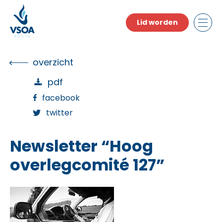
Skip
to
Lid worden
the
content
overzicht
pdf
facebook
twitter
Newsletter “Hoog
overlegcomité 127”