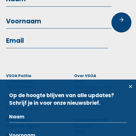
VSOA Politie
Over VSOA
Minervastraat 8,
Visie
1930 Zaventem
Geweld tegen politie
Diensten
Op de hoogte blijven van alle updates?
Tel: 02 660 59 11
Voordelen
Schrijf je in voor onze nieuwsbrief.
Fax: 02 660 50 97
Contactpersoon
info@vsoa-pol.be
Afdelingen &
Volg ons ook via
facebook
afgevaardigden
twitter
Nieuws