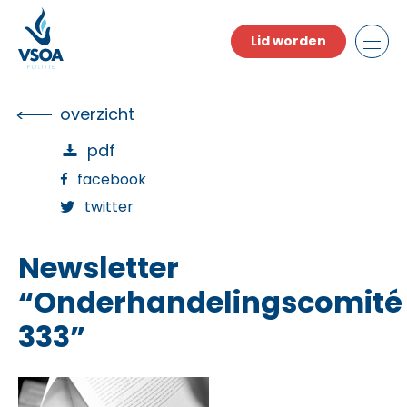
Skip
to
Lid worden
the
content
overzicht
pdf
facebook
twitter
Newsletter
“Onderhandelingscomité
333”