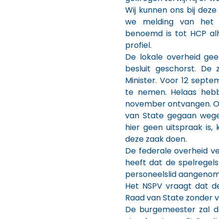
Wij kunnen ons bij dez
we melding van het 
benoemd is tot HCP alh
profiel.
De lokale overheid gee
besluit geschorst. De 
Minister. Voor 12 sept
te nemen. Helaas hebb
november ontvangen. On
van State gegaan wegen
hier geen uitspraak is,
deze zaak doen.
De federale overheid ve
heeft dat de spelregel
personeelslid aangenom
Het NSPV vraagt dat d
Raad van State zonder 
De burgemeester zal d