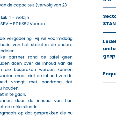
n de capaciteit (vervolg van 23
Sect
luik 4 – welzijn
STAN
NSPV – PZ 5382 Voeren
e vergadering. Hij wil voormiddag
Lede
luatie van het statuten de andere
unifo
ndelen.
gesp
lke partner rond de tafel geen
uden doen over de inhoud van de
en die besproken worden kunnen
Enqu
worden maar niet de inhoud van de
heid vraagt met aandrang dat
ou houden.
t in te gaan.
 kunnen daar de inhoud van hun
t de reële situatie.
nogmaals op dat gesprekken die nu