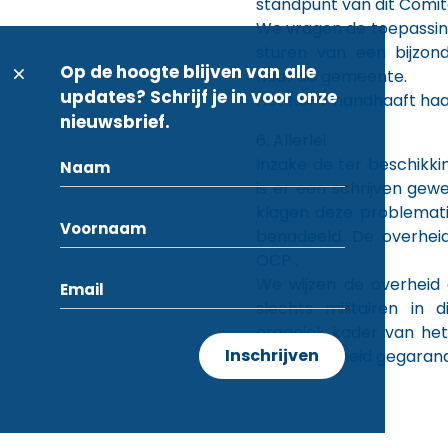
standpunt van dit Comit
We vragen de toepassin
sturen van een bijzon
Op de hoogte blijven van alle
naar de gemeente.
updates? Schrijf je in voor onze
Het NSPV handhaaft haa
nieuwsbrief.
6. Allerlei
Inzake de ter beschikkin
is er een schrijven ge
klagen deze problemati
benadeeld. De overhei
OCP .
We wijzen de overheid
slechts militairen in
organiek kader van he
werkzekerheid gegaran