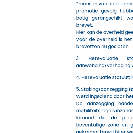
*mensen van de toenmali
promotie gevolg hebb
batig gerangschikt w
brevet.
Hier kan de overheid ge
Voor de overheid is het
brevetten nu gesloten.
3. Herevaluatie s
aanwending/verhoging v
4. Herevaluatie statuut: l
5. Stakingsaanzegging 
Werd ingediend door he
De aanzegging hande
mobiliteitsregels inzond
Iemand die de plaa
boventallige zone en g
gekregen terwijl hij er w