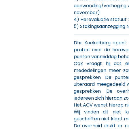
aanwending/verhoging va
november)
4) Herevaluatie statuut : 
5) Stakingsaanzegging 
Dhr Koekelberg opent d
praten over de hereva
punten vanmiddag beha
Ook vraagt hij dat e
mededelingen meer zo
gesprekken. De punt
uiteraard meegedeeld 
gesprekken. De over
iedereen zich hieraan z
Het ACV wenst hierop nie
Wij vinden dit niet
geschriften niet klopt me
De overheid drukt er 