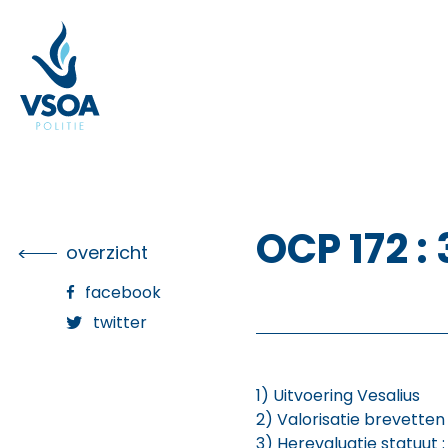
Skip
to
the
content
OCP 172 
overzicht
facebook
twitter
1) Uitvoering Vesalius
2) Valorisatie brevetten
3) Herevaluatie statuut : 