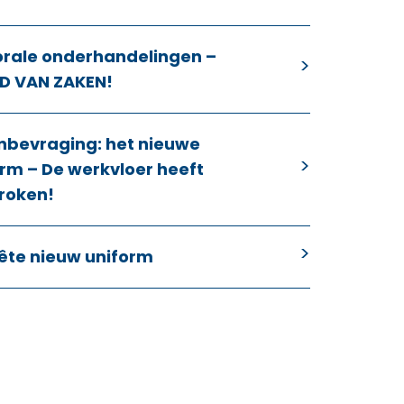
orale onderhandelingen –
D VAN ZAKEN!
nbevraging: het nieuwe
rm – De werkvloer heeft
roken!
ête nieuw uniform