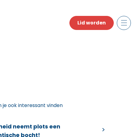
Lid worden
n je ook interessant vinden
heid neemt plots een
ntische bocht!