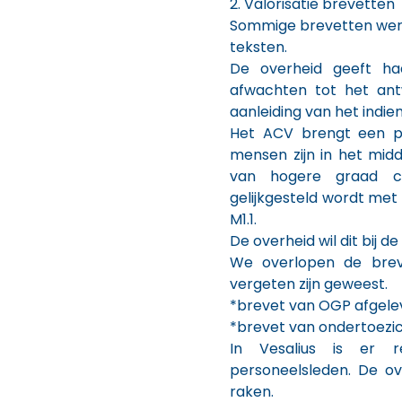
2. Valorisatie brevetten
Sommige brevetten wer
teksten.
De overheid geeft ha
afwachten tot het ant
aanleiding van het indie
Het ACV brengt een pu
mensen zijn in het mi
van hogere graad cr
gelijkgesteld wordt met
M1.1.
De overheid wil dit bij de
We overlopen de brev
vergeten zijn geweest.
*brevet van OGP afgelev
*brevet van ondertoezi
In Vesalius is er r
personeelsleden. De ov
raken.