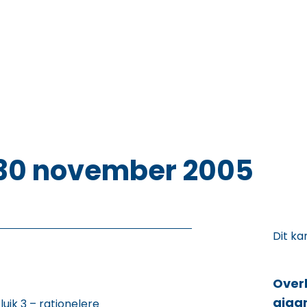
: 30 november 2005
Dit ka
Over
giga
luik 3 – rationelere