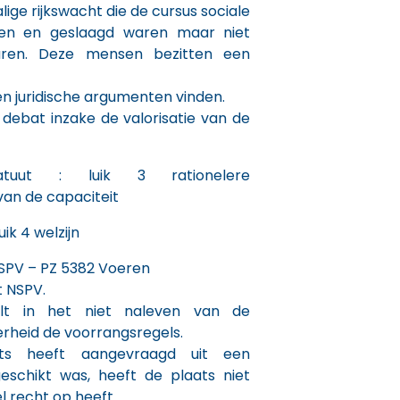
ge rijkswacht die de cursus sociale
en en geslaagd waren maar niet
aren. Deze mensen bezitten een
en juridische argumenten vinden.
 debat inzake de valorisatie van de
tatuut : luik 3 rationelere
an de capaciteit
uik 4 welzijn
NSPV – PZ 5382 Voeren
t NSPV.
lt in het niet naleven van de
erheid de voorrangsregels.
ts heeft aangevraagd uit een
eschikt was, heeft de plaats niet
el recht op heeft.