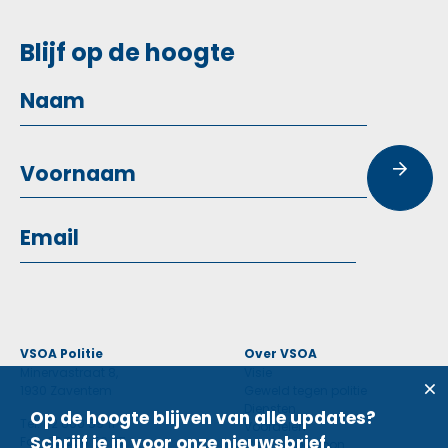
Blijf op de hoogte
VSOA Politie
Over VSOA
Minervastraat 8,
Visie
1930 Zaventem
Geweld tegen politie
Diensten
Op de hoogte blijven van alle updates?
Tel: 02 660 59 11
Voordelen
Schrijf je in voor onze nieuwsbrief.
Fax: 02 660 50 97
Contactpersoon