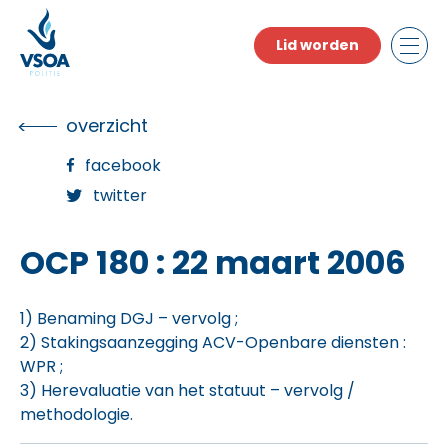
Skip
to
Lid worden
the
content
overzicht
facebook
twitter
OCP 180 : 22 maart 2006
1) Benaming DGJ – vervolg ;
2) Stakingsaanzegging ACV-Openbare diensten :
WPR ;
3) Herevaluatie van het statuut – vervolg /
methodologie.