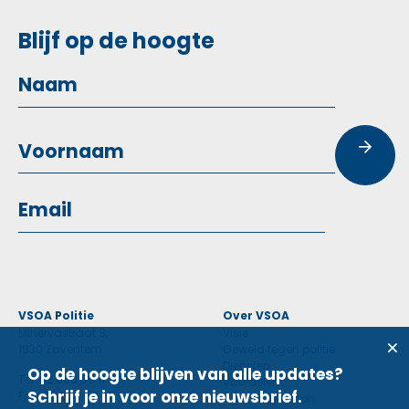
Blijf op de hoogte
VSOA Politie
Over VSOA
Minervastraat 8,
Visie
1930 Zaventem
Geweld tegen politie
Diensten
Op de hoogte blijven van alle updates?
Tel: 02 660 59 11
Voordelen
Schrijf je in voor onze nieuwsbrief.
Fax: 02 660 50 97
Contactpersoon