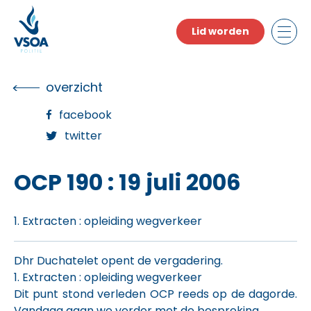
Skip
to
Lid worden
the
content
overzicht
facebook
twitter
OCP 190 : 19 juli 2006
1. Extracten : opleiding wegverkeer
Dhr Duchatelet opent de vergadering.
1. Extracten : opleiding wegverkeer
Dit punt stond verleden OCP reeds op de dagorde.
Vandaag gaan we verder met de bespreking.