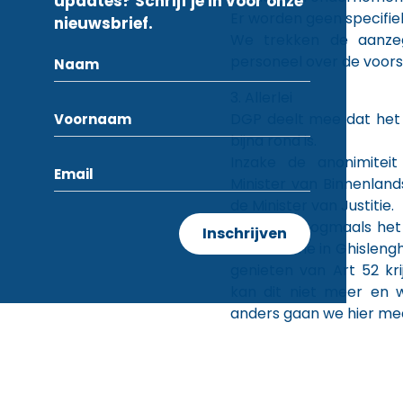
updates? Schrijf je in voor onze
Er worden geen specifie
nieuwsbrief.
We trekken de aanzeg
personeel over de voors
3. Allerlei
DGP deelt mee dat het 
bijna rond is.
Inzake de anonimitei
Minister van Binnenlan
de Minister van Justitie.
Wij halen nogmaals he
van de zone in Ghisleng
genieten van Art 52 kr
kan dit niet meer en 
anders gaan we hier mee