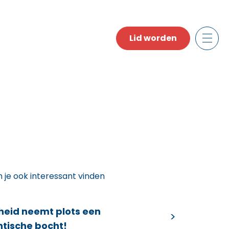
Lid worden
n je ook interessant vinden
heid neemt plots een
ntische bocht!