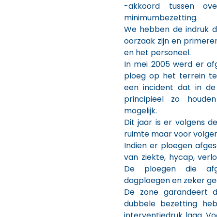
-akkoord tussen ov
minimumbezetting.
We hebben de indruk d
oorzaak zijn en primere
en het personeel.
In mei 2005 werd er a
ploeg op het terrein te
een incident dat in de
principieel zo houden
mogelijk.
Dit jaar is er volgens 
ruimte maar voor volgend
Indien er ploegen afge
van ziekte, hycap, verl
De ploegen die afg
dagploegen en zeker ge
De zone garandeert d
dubbele bezetting heb
interventiedruk laag. V