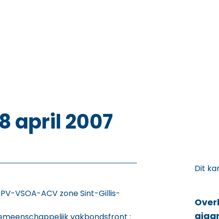
18 april 2007
Dit ka
SPV-VSOA-ACV zone Sint-Gillis-
Over
giga
gemeenschappelijk vakbondsfront :