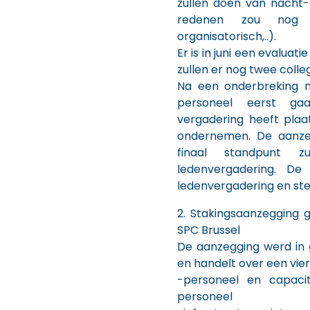
zullen doen van nacht
redenen zou nog w
organisatorisch,..).
Er is in juni een evaluat
zullen er nog twee coll
Na een onderbreking 
personeel eerst gaa
vergadering heeft plaa
ondernemen. De aanzeg
finaal standpunt 
ledenvergadering. D
ledenvergadering en stel
2. Stakingsaanzegging 
SPC Brussel
De aanzegging werd in 
en handelt over een vie
-personeel en capacit
personeel