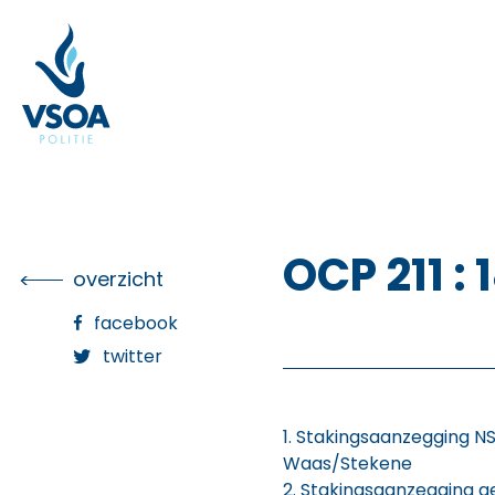
Skip
to
the
content
OCP 211 : 
overzicht
facebook
twitter
1. Stakingsaanzegging N
Waas/Stekene
2. Stakingsaanzegging 