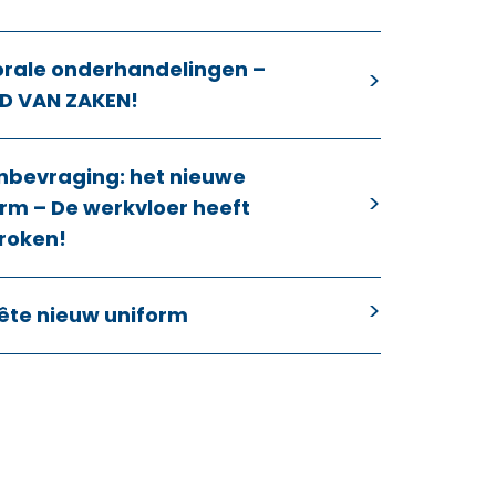
orale onderhandelingen –
D VAN ZAKEN!
nbevraging: het nieuwe
rm – De werkvloer heeft
roken!
ête nieuw uniform