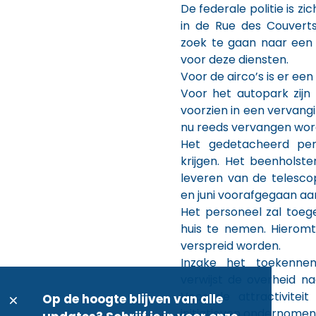
De federale politie is z
in de Rue des Couverts
zoek te gaan naar een
voor deze diensten.
Voor de airco’s is er een
Voor het autopark zijn
voorzien in een vervangi
nu reeds vervangen wor
Het gedetacheerd pers
krijgen. Het beenholst
leveren van de telesco
en juni voorafgegaan a
Het personeel zal toe
huis te nemen. Hieromtr
verspreid worden.
Inzake het toekenne
verwijst de overheid n
Voor de attractivitei
Op de hoogte blijven van alle
initiatieven ondernomen