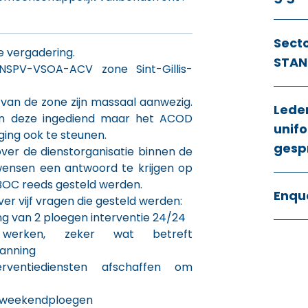
Sect
e vergadering.
STAN
 NSPV-VSOA-ACV zone Sint-Gillis-
van de zone zijn massaal aanwezig.
Lede
n deze ingediend maar het ACOD
unifo
ing ook te steunen.
gesp
ver de dienstorganisatie binnen de
 wensen een antwoord te krijgen op
BOC reeds gesteld werden.
Enqu
ver vijf vragen die gesteld werden:
g van 2 ploegen interventie 24/24
d werken, zeker wat betreft
lanning
rventiediensten afschaffen om
 weekendploegen