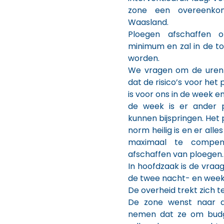
zone een overeenko
Waasland.
Ploegen afschaffen 
minimum en zal in de t
worden.
We vragen om de uren
dat de risico’s voor het p
is voor ons in de week en
de week is er ander p
kunnen bijspringen. Het 
norm heilig is en er al
maximaal te compen
afschaffen van ploegen.
In hoofdzaak is de vraa
de twee nacht- en week
De overheid trekt zich t
De zone wenst naar 
nemen dat ze om budge