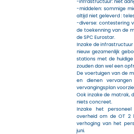
-infrastructuur: niet aa
-middelen: sommige mid
altijd niet geleverd : te
-diverse: contestering
de toekenning van de m
de SPC Eurostar.
Inzake de infrastructuu
nieuw gezamenlijk gebou
stations met de huidig
zouden dan wel een opfri
De voertuigen van de m
en dienen vervangen
vervangingsplan voorzie
Ook inzake de matrak, d
niets concreet.
Inzake het personee
overheid om de OT 2 b
verhoging van het per
juni.