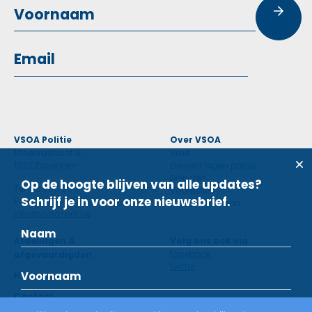
VSOA Politie
Over VSOA
Minervastraat 8,
Visie
1930 Zaventem
Geweld tegen politie
Diensten
Op de hoogte blijven van alle updates?
Tel: 02 660 59 11
Voordelen
Schrijf je in voor onze nieuwsbrief.
Fax: 02 660 50 97
Contactpersoon
info@vsoa-pol.be
Afdelingen &
Volg ons ook via
facebook
afgevaardigden
twitter
Nieuws
Contact