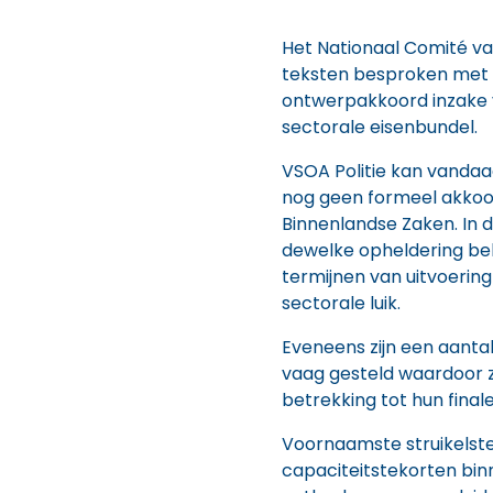
Het Nationaal Comité va
teksten besproken met 
ontwerpakkoord inzake v
sectorale eisenbundel.
VSOA Politie kan vandaa
nog geen formeel akkoo
Binnenlandse Zaken. In d
dewelke opheldering be
termijnen van uitvoerin
sectorale luik.
Eveneens zijn een aant
vaag gesteld waardoor z
betrekking tot hun finale
Voornaamste struikelstee
capaciteitstekorten binn