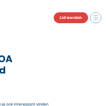
Lid worden
A 
rd
n je ook interessant vinden