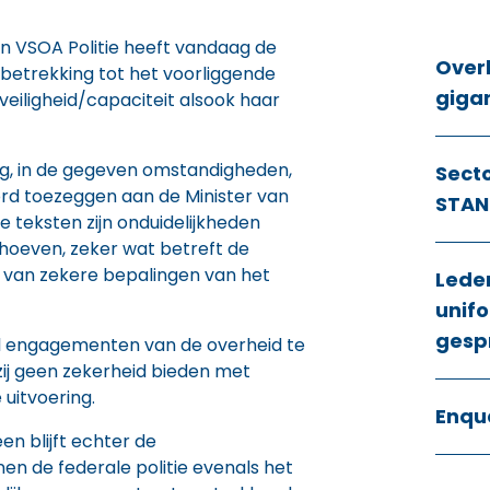
n VSOA Politie heeft vandaag de
Over
betrekking tot het voorliggende
giga
eiligheid/capaciteit alsook haar
g, in de gegeven omstandigheden,
Sect
rd toezeggen aan de Minister van
STAN
e teksten zijn onduidelijkheden
hoeven, zeker wat betreft de
g van zekere bepalingen van het
Lede
unifo
gesp
al engagementen van de overheid te
ij geen zekerheid bieden met
 uitvoering.
Enqu
n blijft echter de
en de federale politie evenals het