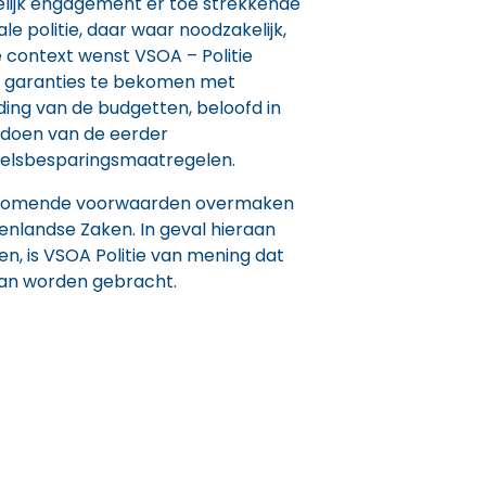
elijk engagement er toe strekkende
le politie, daar waar noodzakelijk,
ie context wenst VSOA – Politie
 garanties te bekomen met
ding van de budgetten, beloofd in
tdoen van de eerder
elsbesparingsmaatregelen.
bijkomende voorwaarden overmaken
enlandse Zaken. In geval hieraan
, is VSOA Politie van mening dat
kan worden gebracht.