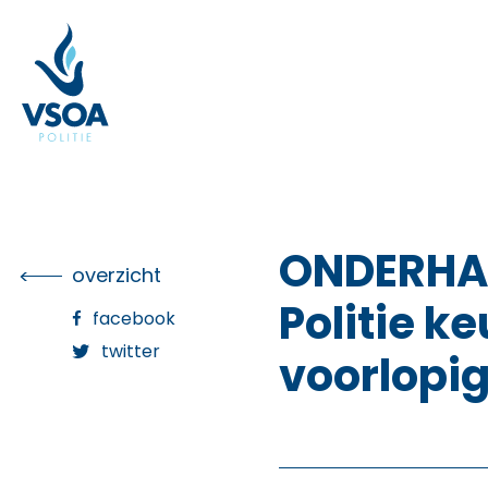
Skip
to
the
content
ONDERHAN
overzicht
Politie k
facebook
twitter
voorlopig