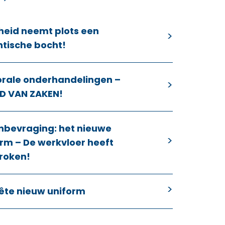
heid neemt plots een
ntische bocht!
orale onderhandelingen –
D VAN ZAKEN!
nbevraging: het nieuwe
rm – De werkvloer heeft
roken!
ête nieuw uniform