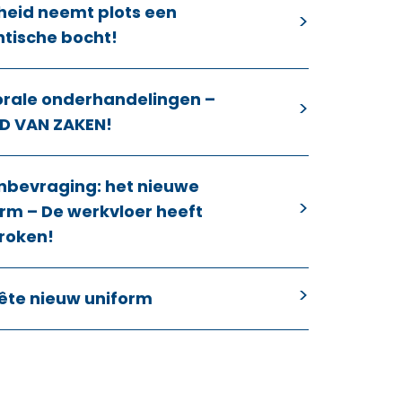
heid neemt plots een
ntische bocht!
orale onderhandelingen –
D VAN ZAKEN!
nbevraging: het nieuwe
rm – De werkvloer heeft
roken!
ête nieuw uniform