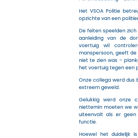
Het VSOA Politie betre
opzichte van een politi
De feiten speelden zich
aanleiding van de dor
voertuig wil contro
manspersoon, geeft de 
niet te zien was – plan
het voertuig tegen een pa
Onze collega werd dus b
extreem geweld.
Gelukkig werd onze c
niettemin moeten we we
uiteenvalt als er geen
functie.
Hoewel het duidelijk i