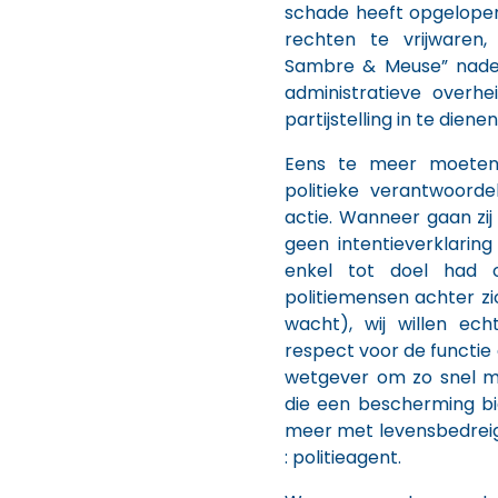
schade heeft opgelopen 
rechten te vrijwaren,
Sambre & Meuse” nade
administratieve overh
partijstelling in te dienen
Eens te meer moeten
politieke verantwoorde
actie. Wanneer gaan zij 
geen intentieverklaring
enkel tot doel had o
politiemensen achter zi
wacht), wij willen ech
respect voor de functie
wetgever om zo snel mo
die een bescherming b
meer met levensbedrei
: politieagent.