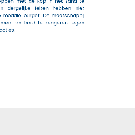
ppen met de kop in het zand te
n dergelijke feiten hebben niet
e modale burger. De maatschappij
hamen om hard te reageren tegen
acties.