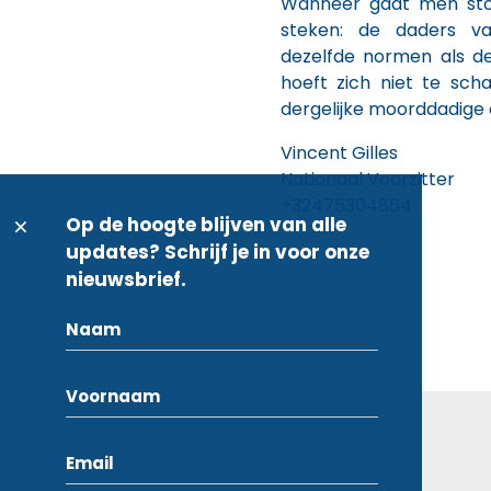
Wanneer gaat men sto
steken: de daders va
dezelfde normen als d
hoeft zich niet te sc
dergelijke moorddadige 
Vincent Gilles
Nationaal Voorzitter
+32475304864
Op de hoogte blijven van alle
updates? Schrijf je in voor onze
nieuwsbrief.