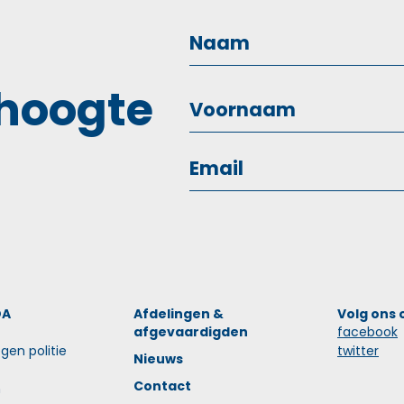
 hoogte
OA
Afdelingen &
Volg ons 
afgevaardigden
facebook
gen politie
twitter
Nieuws
Contact
n