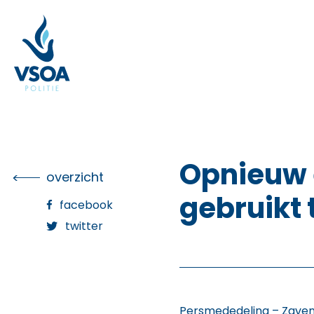
Skip
to
the
content
Opnieuw 
overzicht
gebruikt 
facebook
twitter
Persmededeling – Zaven