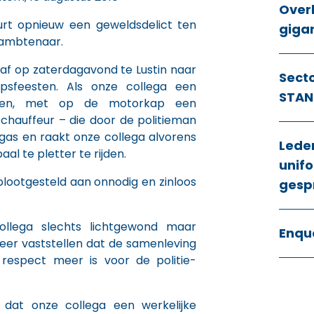
Over
urt opnieuw een geweldsdelict ten
giga
eambtenaar.
 af op zaterdagavond te Lustin naar
Sect
psfeesten. Als onze collega een
STAN
leren, met op de motorkap een
chauffeur – die door de politieman
kgas en raakt onze collega alvorens
Lede
al te pletter te rijden.
unifo
lootgesteld aan onnodig en zinloos
gesp
ollega slechts lichtgewond maar
Enqu
er vaststellen dat de samenleving
 respect meer is voor de politie-
s dat onze collega een werkelijke