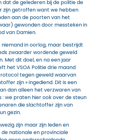
dat de gelederen bij de politie de
r zijn getroffen want we hebben
den aan de poorten van het
 (zwaar) gewonden door messteken in
ood van Damien.
n niemand in oorlog, maar bestrijdt
eds zwaarder wordende geweld
 Met dit doel, en na een jaar
ft het VSOA Politie drie maand
protocol tegen geweld waarvan
ffer zijn » ingediend. Dit is een
an dan alleen het verzwaren van
s : we praten hier ook over de steun
naren die slachtoffer zijn van
un gezin.
wezig zijn maar zijn leden en
 de nationale en provinciale
ullen geen onderscheidende