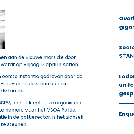
Over
giga
Sect
STAN
men aan de Blauwe mars die door
ordt op vrijdag 13 april in Aarlen.
Lede
n eerste instantie gedreven door de
Henryon en de steun aan zijn
unifo
de familie.
gesp
NSPV, en het komt deze organisatie
f te nemen. Maar het VSOA Politie,
Enqu
e in de politiesector, is het zichzelf
f te steunen.