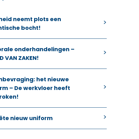
heid neemt plots een
ntische bocht!
orale onderhandelingen –
D VAN ZAKEN!
nbevraging: het nieuwe
rm – De werkvloer heeft
roken!
ête nieuw uniform