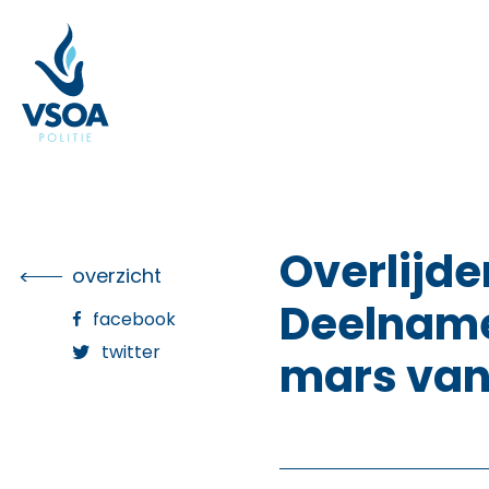
Skip
to
the
content
Overlijd
overzicht
Deelname
facebook
twitter
mars van