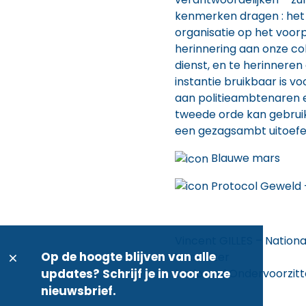
kenmerken dragen : het 
organisatie op het voor
herinnering aan onze col
dienst, en te herinneren
instantie bruikbaar is vo
aan politieambtenaren en
tweede orde kan gebruik
een gezagsambt uitoefe
Blauwe mars
Protocol Geweld 
Vincent GILLES – Nationa
Op de hoogte blijven van alle
Voorzitter V
updates? Schrijf je in voor onze
Nationaal Ondervoorzitt
nieuwsbrief.