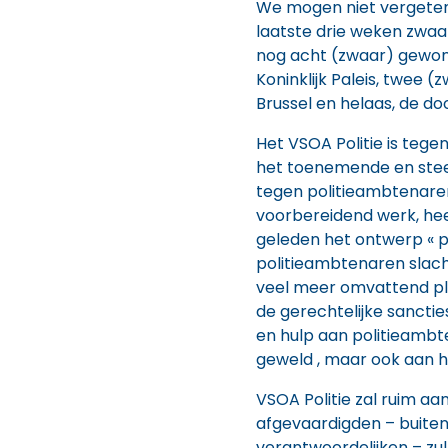
We mogen niet vergeten 
laatste drie weken zwaa
nog acht (zwaar) gewon
Koninklijk Paleis, twee
Brussel en helaas, de d
Het VSOA Politie is tege
het toenemende en ste
tegen politieambtenaren.
voorbereidend werk, hee
geleden het ontwerp « 
politieambtenaren slachto
veel meer omvattend pl
de gerechtelijke sanctie
en hulp aan politieambte
geweld , maar ook aan h
VSOA Politie zal ruim aan
afgevaardigden – buiten
verantwoordelijken – z