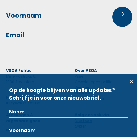
VSOA Politie
Over VSOA
Minervastraat 8,
Visie
1930 Zaventem
Geweld tegen politie
Diensten
Op de hoogte blijven van alle updates?
Tel: 02 660 59 11
Voordelen
Schrijf je in voor onze nieuwsbrief.
Fax: 02 660 50 97
Contactpersoon
info@vsoa-pol.be
Afdelingen &
Volg ons ook via
facebook
afgevaardigden
twitter
Nieuws