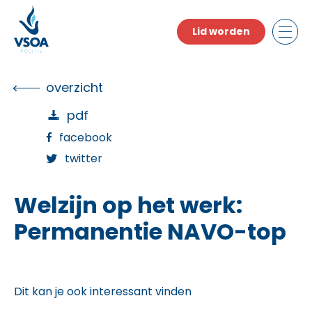
Skip
to
Lid worden
the
content
overzicht
pdf
facebook
twitter
Welzijn op het werk:
Permanentie NAVO-top
Dit kan je ook interessant vinden