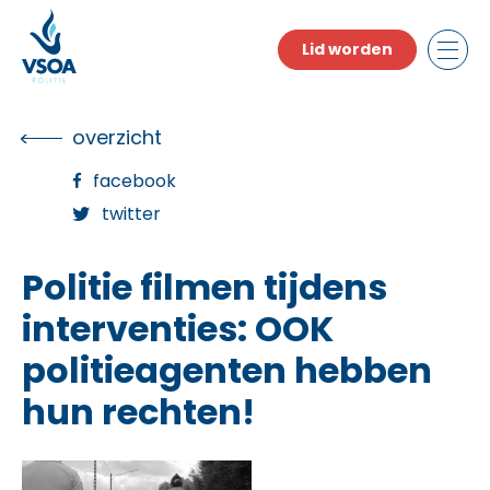
Skip
to
Lid worden
the
content
overzicht
facebook
twitter
Politie filmen tijdens
interventies: OOK
politieagenten hebben
hun rechten!