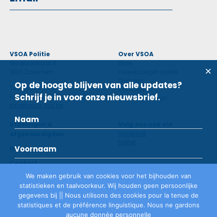
VSOA Politie
Over VSOA
Minervastraat 8,
Visie
1930 Zaventem
Geweld tegen politie
Diensten
Op de hoogte blijven van alle updates?
Tel: 02 660 59 11
Voordelen
Schrijf je in voor onze nieuwsbrief.
Fax: 02 660 50 97
Contactpersoon
info@vsoa-pol.be
Afdelingen &
Volg ons ook via
facebook
afgevaardigden
twitter
Nieuws
Contact
We maken gebruik van cookies voor het bijhouden van
statistieken en taalvoorkeur. Wij houden geen persoonlijke
Lid worden
gegevens bij || Nous utilisons des cookies pour la tenue de
statistiques et de préférence linguistique. Nous ne gardons
aucune donnée personnelle