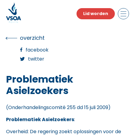
Skip
to
Lid worden
the
content
overzicht
facebook
twitter
Problematiek
Asielzoekers
(Onderhandelingscomité 255 dd 15 juli 2009)
Problematiek Asielzoekers
:
Overheid: De regering zoekt oplossingen voor de