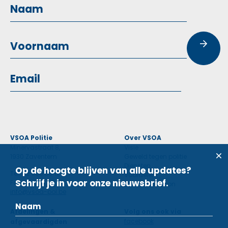
VSOA Politie
Over VSOA
Minervastraat 8,
Visie
1930 Zaventem
Geweld tegen politie
Diensten
Op de hoogte blijven van alle updates?
Tel: 02 660 59 11
Voordelen
Schrijf je in voor onze nieuwsbrief.
Fax: 02 660 50 97
Contactpersoon
info@vsoa-pol.be
Afdelingen &
Volg ons ook via
facebook
afgevaardigden