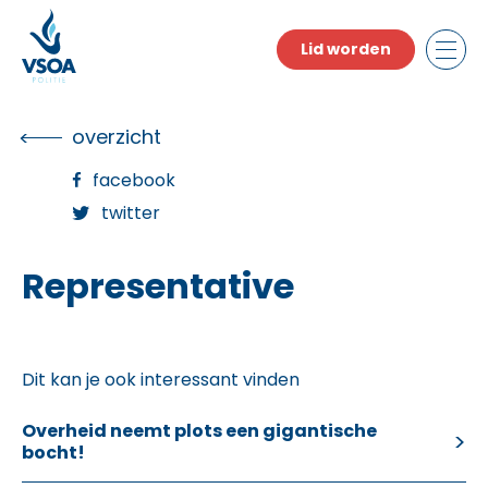
Skip
to
Lid worden
the
content
overzicht
facebook
twitter
Representative
Dit kan je ook interessant vinden
Overheid neemt plots een gigantische
bocht!