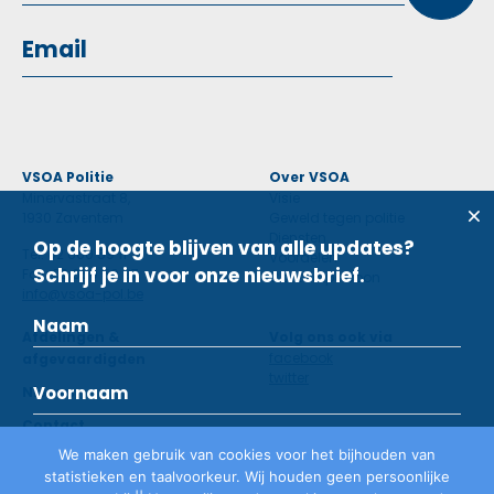
VSOA Politie
Over VSOA
Minervastraat 8,
Visie
1930 Zaventem
Geweld tegen politie
Diensten
Op de hoogte blijven van alle updates?
Tel: 02 660 59 11
Voordelen
Schrijf je in voor onze nieuwsbrief.
Fax: 02 660 50 97
Contactpersoon
info@vsoa-pol.be
Afdelingen &
Volg ons ook via
facebook
afgevaardigden
twitter
Nieuws
Contact
We maken gebruik van cookies voor het bijhouden van
statistieken en taalvoorkeur. Wij houden geen persoonlijke
Lid worden