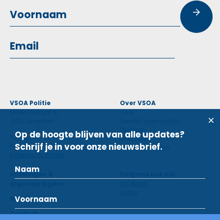
VSOA Politie
Over VSOA
Minervastraat 8,
Visie
1930 Zaventem
Geweld tegen politie
Diensten
Op de hoogte blijven van alle updates?
Tel: 02 660 59 11
Voordelen
Schrijf je in voor onze nieuwsbrief.
Fax: 02 660 50 97
Contactpersoon
info@vsoa-pol.be
Afdelingen &
Volg ons ook via
facebook
afgevaardigden
twitter
Nieuws
Contact