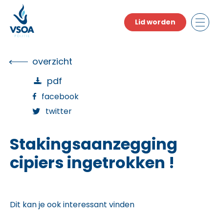
Skip
to
Lid worden
the
content
overzicht
pdf
facebook
twitter
Stakingsaanzegging
cipiers ingetrokken !
Dit kan je ook interessant vinden