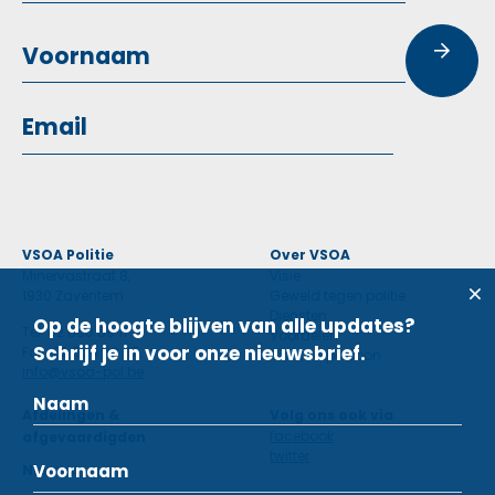
VSOA Politie
Over VSOA
Minervastraat 8,
Visie
1930 Zaventem
Geweld tegen politie
Diensten
Op de hoogte blijven van alle updates?
Tel: 02 660 59 11
Voordelen
Schrijf je in voor onze nieuwsbrief.
Fax: 02 660 50 97
Contactpersoon
info@vsoa-pol.be
Afdelingen &
Volg ons ook via
facebook
afgevaardigden
twitter
Nieuws